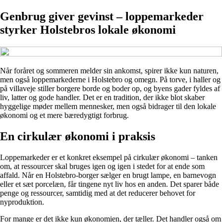
Genbrug giver gevinst – loppemarkeder
styrker Holstebros lokale økonomi
Når foråret og sommeren melder sin ankomst, spirer ikke kun naturen,
men også loppemarkederne i Holstebro og omegn. På torve, i haller og
på villaveje stiller borgere borde og boder op, og byens gader fyldes af
liv, latter og gode handler. Det er en tradition, der ikke blot skaber
hyggelige møder mellem mennesker, men også bidrager til den lokale
økonomi og et mere bæredygtigt forbrug.
En cirkulær økonomi i praksis
Loppemarkeder er et konkret eksempel på cirkulær økonomi – tanken
om, at ressourcer skal bruges igen og igen i stedet for at ende som
affald. Når en Holstebro-borger sælger en brugt lampe, en barnevogn
eller et sæt porcelæn, får tingene nyt liv hos en anden. Det sparer både
penge og ressourcer, samtidig med at det reducerer behovet for
nyproduktion.
For mange er det ikke kun økonomien, der tæller. Det handler også om