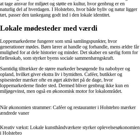
at tage ansvar for miljøet og støtte en kultur, hvor genbrug er en
naturlig del af hverdagen. I Holstebro, hvor både byliv og natur ligger
tæt, passer den tankegang godt ind i den lokale identitet.
Lokale mødesteder med værdi
Loppemarkederne fungerer som små samlingspunkter, hvor
generationer mødes. Børn lærer at handle og forhandle, mens ældre får
mulighed for at dele historier og minder. Det skaber en særlig form for
fællesskab, som styrker byens sociale sammenhængskraft.
Samtidig tiltrækker de større markeder besøgende fra nabobyer og
opland, hvilket giver ekstra liv i bymidten. Caféer, butikker og
spisesteder mærker ofte en øget aktivitet på de dage, hvor
loppemarkederne finder sted. Dermed bliver genbrug ikke kun en
miljøgevinst, men også en økonomisk motor for lokalområdet.
Når økonomien strammer: Caféer og restauranter i Holstebro mærker
ændrede vaner
Kreativ vækst: Lokale kunsthåndværkere styrker oplevelsesøkonomien
i Holstebro