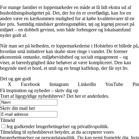
For mange familier er loppemarkeder en måde at få lidt ekstra ud af
husholdningsbudgettet på. Det, der for én er overflødigt, kan for en
anden være en kærkommen mulighed for at købe kvalitetsvarer til en
lav pris. Samtidig mindsker genbrugsmøbler, tøj og legetøj presset på
miljøet – en dobbelt gevinst, som både forbrugere og lokalsamfund
nyder godt af.
Når man ser på helheden, er loppemarkederne i Holstebro et billede på,
hvordan små initiativer kan skabe store ringe i vandet. De forener
økonomisk omtanke, miljøbevidsthed og socialt engagement – og
viser, at bæredygtighed ikke behøver at være kompliceret. Den kan
begynde med et bord, et smil og en brugt kaffekop, der får nyt liv.
Del og gør godt
X
Facebook
Instagram
LinkedIn
YouTube
Pin
Få inspiration og nyheder – skriv dig op
Træt af ligegyldige nyhedsbreve? Det her er anderledes.
Skriv din mail her
Tilmeld
Jeg godkender brugerbetingelser og privatlivspolitik.
Tilmelding til nyhedsbrevet betyder, at du accepterer vores
brugerbetingelser og persondatapolitik. Du kan nemt framelde dig, hvis