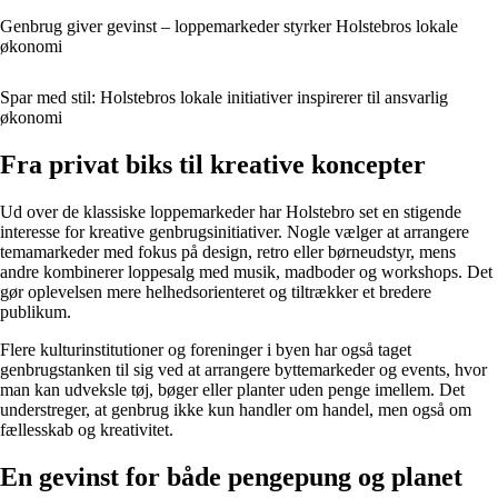
Genbrug giver gevinst – loppemarkeder styrker Holstebros lokale
økonomi
Spar med stil: Holstebros lokale initiativer inspirerer til ansvarlig
økonomi
Fra privat biks til kreative koncepter
Ud over de klassiske loppemarkeder har Holstebro set en stigende
interesse for kreative genbrugsinitiativer. Nogle vælger at arrangere
temamarkeder med fokus på design, retro eller børneudstyr, mens
andre kombinerer loppesalg med musik, madboder og workshops. Det
gør oplevelsen mere helhedsorienteret og tiltrækker et bredere
publikum.
Flere kulturinstitutioner og foreninger i byen har også taget
genbrugstanken til sig ved at arrangere byttemarkeder og events, hvor
man kan udveksle tøj, bøger eller planter uden penge imellem. Det
understreger, at genbrug ikke kun handler om handel, men også om
fællesskab og kreativitet.
En gevinst for både pengepung og planet